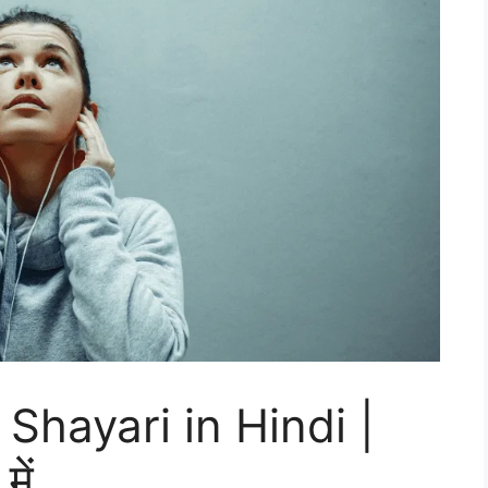
Shayari in Hindi |
में