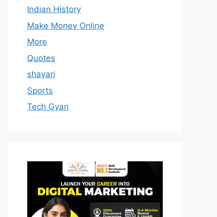
Indian History
Make Money Online
More
Quotes
shayari
Sports
Tech Gyan