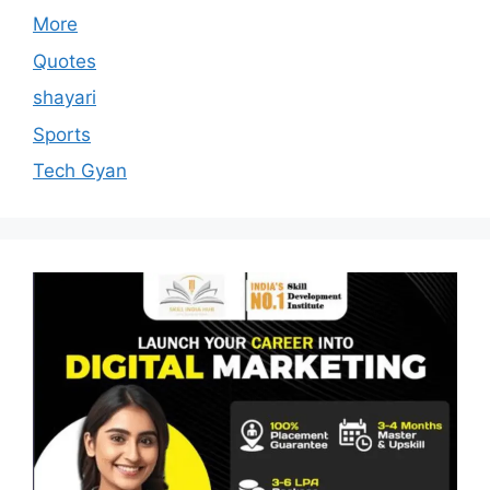
More
Quotes
shayari
Sports
Tech Gyan