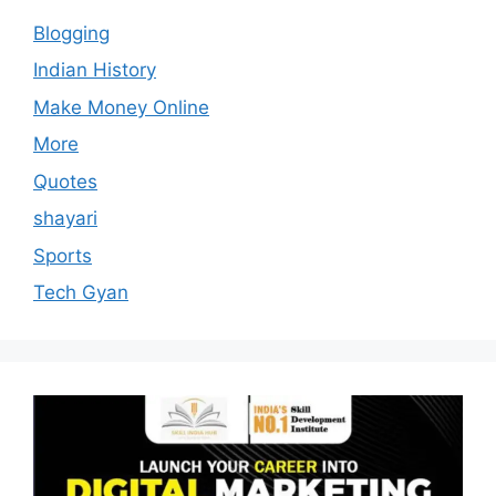
Blogging
Indian History
Make Money Online
More
Quotes
shayari
Sports
Tech Gyan